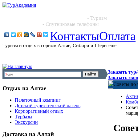
Новосибирск, Большевистская 101, офис 216
+7 (383) 204 86 64, +7 923 244 2444
- Туризм
+7 913 395 4545
- Спутниковые телефоны
Контакты
Оплата
Туризм и отдых в горном Алтае, Сибири и Шерегеше
Заказать тур
Заказать зво
Советы по 
Отдых на Алтае
Актив
Палаточный кемпинг
Комб
Детский туристический лагерь
Совет
Корпоративный отдых
марш
Турбазы
Экскурсии
Сове
Доставка на Алтай