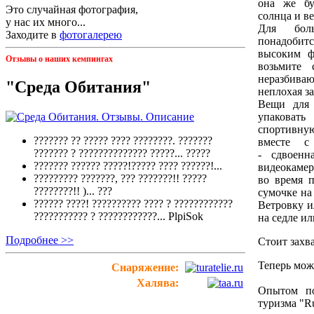
она же бу
Это случайная фотография,
солнца и ве
у нас их много...
Для бол
Заходите в
фотогалерею
понадобит
высоким ф
Отзывы о наших кемпингах
возьмите
неразбив
"Среда Обитания"
неплохая за
Вещи для 
упакова
спортивну
??????? ?? ????? ???? ????????. ???????
вместе с
??????? ? ?????????????? ?????...
?????
- сдвоенн
??????? ?????? ?????!????? ???? ??????!...
видеокамер
????????? ???????, ??? ???????!! ?????
во время п
????????!! )...
???
сумочке на
?????? ????! ?????????? ???? ? ????????????
Ветровку и
??????????? ? ????????????...
PlpiSok
на седле ил
Подробнее >>
Стоит захв
Теперь мож
Снаряжение:
Халява:
Опытом по
туризма "Ru