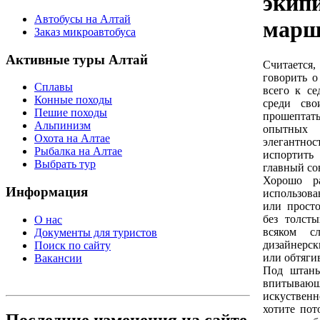
экип
Автобусы на Алтай
марш
Заказ микроавтобуса
Активные туры Алтай
Считается,
говорить о
Сплавы
всего к се
Конные походы
среди сво
Пешие походы
прошептат
Альпинизм
опытных 
Охота на Алтае
элегантнос
Рыбалка на Алтае
испортит
Выбрать тур
главный сов
Хорошо р
Информация
использов
или просто
без толст
О нас
всяком с
Документы для туристов
дизайнерск
Поиск по сайту
или обтяги
Вакансии
Под штаны
впитывающ
искуствен
хотите пот
Последние изменения на сайте