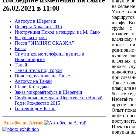
покупке об
на белье н
26.02.2021 в 11:08
Узкие сап
маршруто
Автобус в Шерегеш
шкафу. Вы
Пещеры Хакасии 2015
трубы с 
Инструкция Поход в пещеры на М. Сыю
позднее п
Бегущая строка
влажному 
Поезд "ЗИМНЯЯ СКАЗКА"
после пи
Визы
резиновые 
Спутниковые телефоны купить в
лучшей аль
Новосибирске
влажных р
Танай
любом слу
Танай отель под горой
щиколотки,
Новогодняя ночь на Танае
при слезан
Автобус на Танай
Также сов
Шале. Коттеджи
плащ для в
Заказ микроавтобуса в Шерегеш
бы все сед
Свободные номера в Шерегеше на Новый
Избегайте
Год и Рождество 2015!
другие лош
Гостевой дом Баган
Опыт показ
любят нос
поступаете
Автобус на Алтай
Прекрасн
покупка шл