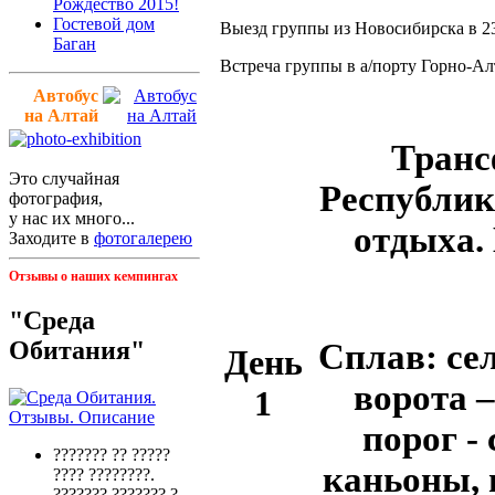
Рождество 2015!
Гостевой дом
Выезд группы из Новосибирска в 23:
Баган
Встреча группы в а/порту Горно-Алт
Автобус
на Алтай
Транс
Это случайная
Республик
фотография,
у нас их много...
отдыха.
Заходите в
фотогалерею
Отзывы о наших кемпингах
"Среда
Обитания"
Сплав: се
День
ворота 
1
порог -
??????? ?? ?????
каньоны, 
???? ????????.
??????? ??????? ?