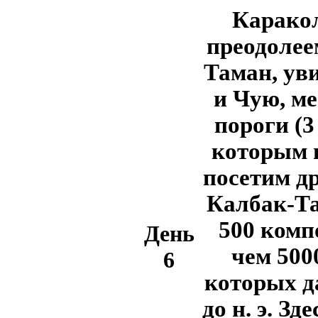
Карако
преодолее
Таман, ув
и Чую, ме
пороги (3
которым 
посетим д
Калбак-Та
500 комп
День
чем 500
6
которых д
до н. э. З