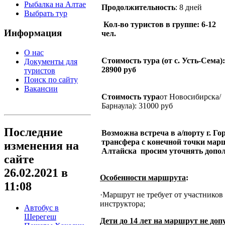
Рыбалка на Алтае
Продолжительность
: 8 дней
Выбрать тур
Кол-во туристов в группе
: 6-12
Информация
чел.
О нас
Стоимость тура
(от с. Усть-Сема):
Документы для
28900
руб
туристов
Поиск по сайту
Вакансии
Стоимость тура
от Новосибирска/
Барнаула): 31000 руб
Последние
Возможна встреча в а/порту г. Го
трансфера с конечной точки марш
изменения на
Алтайска
просим уточнять допо
сайте
26.02.2021 в
Особенности маршрута
:
11:08
·
Маршрут не требует от участников
инструктора;
Автобус в
Шерегеш
Дети до 14 лет на маршрут не доп