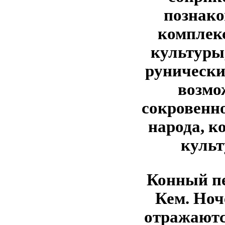
познако
комплек
культуры
рунически
возмо
сокровенно
народа, к
культ
Конный пе
Кем. Ноче
отражаютс