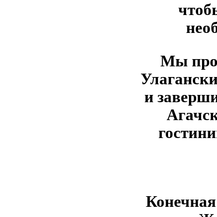
чтоб
нео
Мы про
Улагански
и заверш
Агачск
гостини
Конечная