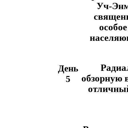
Уч-Энме
священ
особое
населяю
Радиал
День
обзорную 
5
отличный