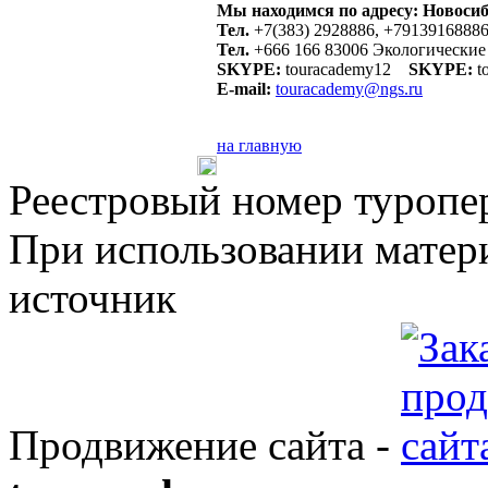
Мы находимся по адресу: Новосиб
Тел.
+7(383) 2928886, +7913916888
Тел.
+666 166 83006 Экологические
SKYPE:
touracademy12
SKYPE:
t
E-mail:
touracademy@ngs.ru
на главную
Реестровый номер туроп
При использовании матери
источник
Продвижение сайта -