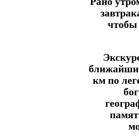
Рано утром
завтрак
чтобы
Экскурс
ближайшие
км по лег
бо
геогра
памят
м