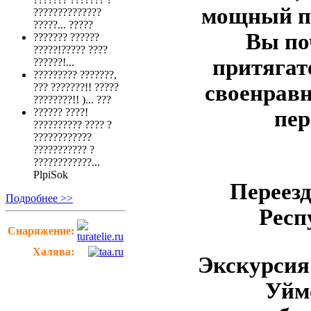
мощный по
??????????????
?????...
?????
Вы по
??????? ??????
?????!????? ????
притягат
??????!...
????????? ???????,
своенравн
??? ???????!! ?????
????????!! )...
???
пер
?????? ????!
?????????? ???? ?
????????????
??????????? ?
????????????...
PlpiSok
Переезд
Подробнее >>
Респ
Снаряжение:
Халява:
Экскурсия
Уйм