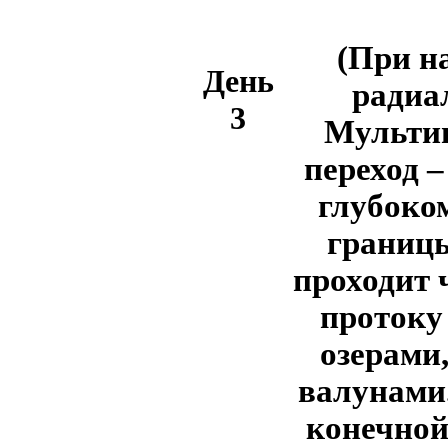
(При н
День
радиа
3
Мультинс
переход –
глубоко
границы
проходит 
протоку
озерами
валунами.
конечной