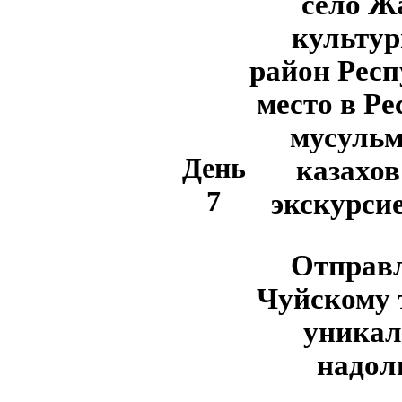
село Ж
культур
район Респ
место в Ре
мусульм
День
казахов
7
экскурсие
Отправл
Чуйскому 
уникал
надолг