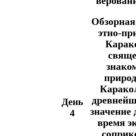
веровани
Обзорная
этно-пр
Карак
свяще
знаком
природ
Каракол
древнейш
День
значение 
4
время э
соприк