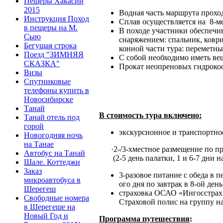
Пещеры Хакасии
2015
Водная часть маршрута прохо
Инструкция Поход
Сплав осуществляется на
8-ме
в пещеры на М.
В походе участники обеспечив
Сыю
снаряжением: спальник, коври
Бегущая строка
конной части тура: переметны
Поезд "ЗИМНЯЯ
С собой необходимо иметь вещ
СКАЗКА"
Прокат неопреновых гидрокос
Визы
Спутниковые
телефоны купить в
Новосибирске
Танай
В стоимость тура включено:
Танай отель под
горой
экскурсионное и транспортн
Новогодняя ночь
на Танае
·
2-/3-хместное размещение по п
Автобус на Танай
(2-5 день палатки, 1 и 6-7 дни на 
Шале. Коттеджи
Заказ
3-разовое питание с обеда в п
микроавтобуса в
ого дня по завтрак в 8-ой день
Шерегеш
страховка ОСАО «Ингосстрах»,
Свободные номера
Страховой полис на группу на
в Шерегеше на
Новый Год и
Программа путешествия
: