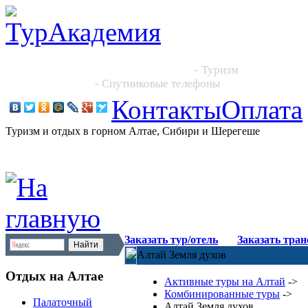
Новосибирск, Большевистская 101, офис 216
+7 (383) 204 86 64, +7 923 244 2444
- Туризм
+7 913 395 4545
- Спутниковые телефоны
Контакты
Оплата
Туризм и отдых в горном Алтае, Сибири и Шерегеше
Заказать тур/отель
Заказать тра
Алтай Земля духов
Отдых на Алтае
Активные туры на Алтай
->
Комбинированные туры
->
Палаточный
Алтай Земля духов