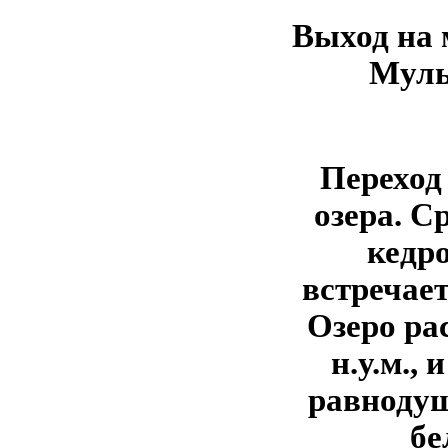
Выход на 
Муль
Переход
озера. С
кедро
встречает
Озеро ра
н.у.м., 
равнодуш
бе