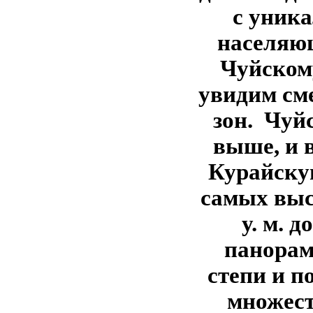
с уника
населяю
Чуйском
увидим см
зон. Чуй
выше, и 
Курайскую
самых выс
у. м. 
панорам
степи и п
множест