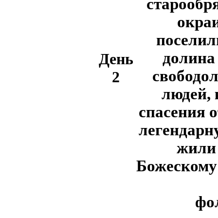
старообря
окра
поселил
долина 
День
свободо
2
людей, 
спасения о
легендарну
жили 
Божескому 
фо