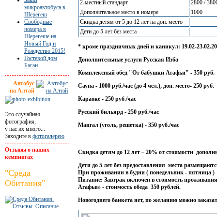
2-местный стандарт
2800 / 380
микроавтобуса в
Дополнительное место в номере
1000
Шерегеш
Свободные
Скидка детям от 5 до 12 лет на доп. место
номера в
Дети до 5 лет без места
Шерегеше на
Новый Год и
* кроме праздничных дней и каникул: 19.02-23.02.2016
Рождество 2015!
Гостевой дом
Дополнительные услуги Русская Изба
Баган
Комплексный обед "От бабушки Агафьи" - 350 руб.
Автобус
Сауна - 1000 руб./час (до 4 чел.), доп. место- 250 руб.
на Алтай
Караоке - 250 руб./час
Русский бильярд - 250 руб./час
Это случайная
фотография,
Мангал (уголь, решетка) - 350 руб./час
у нас их много...
Заходите в
фотогалерею
Отзывы о наших
Скидка детям до 12 лет – 20% от стоимости дополни
кемпингах
Дети до 5 лет без предоставления места размещаютс
"Среда
При проживании в будни ( понедельник - пятница ) 
Питание: Завтрак включен в стоимость проживания
Обитания"
Агафьи» - стоимость обеда 350 рублей.
Новогоднего банкета нет, по желанию можно заказат