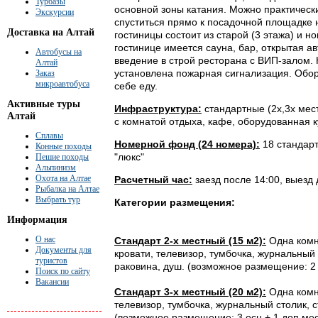
Турбазы
основной зоны катания. Можно практически
Экскурсии
спуститься прямо к посадочной площадке 
Доставка на Алтай
гостиницы состоит из старой (3 этажа) и но
гостинице имеется сауна, бар, открытая а
Автобусы на
введение в строй ресторана с ВИП-залом.
Алтай
установлена пожарная сигнализация. Обору
Заказ
микроавтобуса
себе еду.
Активные туры
Инфраструктура:
стандартные (2х,3х мес
Алтай
с комнатой отдыха, кафе, оборудованная ку
Сплавы
Номерной фонд (24 номера):
18 стандарт
Конные походы
"люкс"
Пешие походы
Альпинизм
Охота на Алтае
Расчетный час:
заезд после 14:00, выезд 
Рыбалка на Алтае
Выбрать тур
Категории размещения:
Информация
О нас
Стандарт 2-х местный (15 м2):
Одна комна
Документы для
кровати, телевизор, тумбочка, журнальный 
туристов
раковина, душ. (возможное размещение: 2 
Поиск по сайту
Вакансии
Стандарт 3-х местный (20 м2):
Одна комна
телевизор, тумбочка, журнальный столик, с
(возможное размещение: 3 осн + 1 доп мес