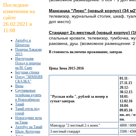
Последние
изменения на
Мансанда "Люкс" (новый корпус) (34 м2
телевизор, журнальный столик, шкаф, туал
сайте
доп место)
26.02.2021 в
11:08
Стандарт 2х-местный (новый корпус) (16
спальные кровати, телевизор, тумбочка, жу
Автобус в
раковина, душ. (возможное размещение: 2 
Шерегеш
Пещеры Хакасии
В стоимость включено проживание, завтрак
2015
Инструкция
Поход в пещеры
на М. Сыю
Цены Зима 2015-2016
Бегущая строка
Поезд "ЗИМНЯЯ
01.11-
СКАЗКА"
27.11.15
Визы
20.12-
Спутниковые
30.12.15
телефоны купить
"Русская изба ", рублей за номер в
10.01-
в Новосибирске
сутки+завтрак
12.02.16
Танай
10.04-
Танай отель под
09.05.16
горой
пн.-пт. / п
Новогодняя ночь
пн.
на Танае
Мансарда "2-местный 2-х комн."
4800 / 600
Автобус на Танай
Шале. Коттеджи
3-местный стандарт
3500 / 450
Заказ