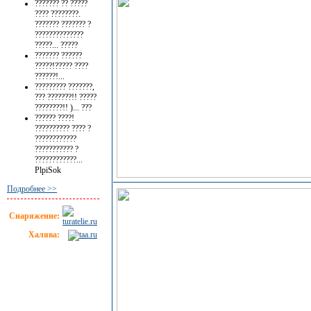
??????? ?? ?????
???? ????????.
??????? ??????? ?
??????????????
?????...
?????
??????? ??????
?????!????? ????
??????!...
????????? ???????,
??? ???????!! ?????
????????!! )...
???
?????? ????!
?????????? ???? ?
????????????
??????????? ?
????????????...
PlpiSok
Подробнее >>
Снаряжение:
Халява: