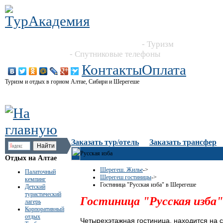
Новосибирск, Большевистская 101, офис 216
+7 (383) 204 86 64, +7 923 244 2444
- Туризм
+7 913 395 4545
- Спутниковые телефоны
Контакты
Оплата
Туризм и отдых в горном Алтае, Сибири и Шерегеше
Заказать тур/отель
Заказать трансфер
Русская изба
Отдых на Алтае
Шерегеш. Жилье
->
Палаточный
Шерегеш гостиницы
->
кемпинг
Гостиница "Русская изба" в Шерегеше
Детский
туристический
Гостиница "Русская изба"
лагерь
Корпоративный
отдых
Четырехэтажная гостиница, находится на 