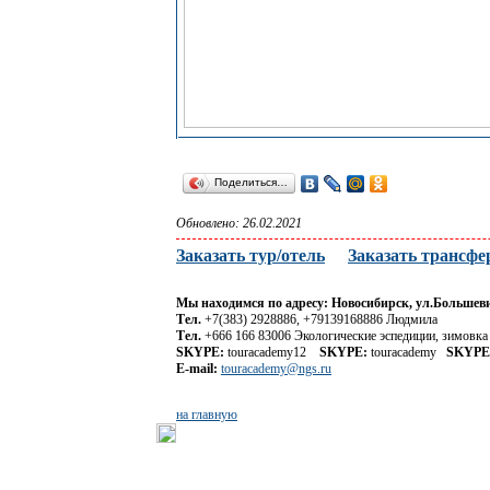
Поделиться…
Обновлено: 26.02.2021
Заказать тур/отель
Заказать трансфе
Мы находимся по адресу: Новосибирск, ул.Большевис
Тел.
+7(383) 2928886, +79139168886 Людмила
Тел.
+666 166 83006 Экологические эспедиции, зимовка
SKYPE:
touracademy12
SKYPE:
touracademy
SKYPE
E-mail:
touracademy@ngs.ru
на главную