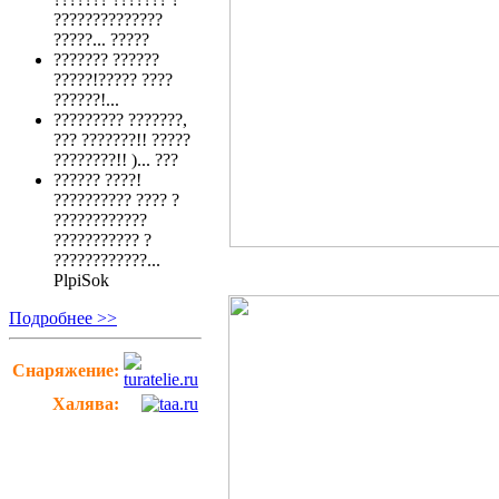
??????????????
?????...
?????
??????? ??????
?????!????? ????
??????!...
????????? ???????,
??? ???????!! ?????
????????!! )...
???
?????? ????!
?????????? ???? ?
????????????
??????????? ?
????????????...
PlpiSok
Подробнее >>
Снаряжение:
Халява: