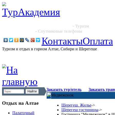
Новосибирск, Большевистская 101, офис 216
+7 (383) 204 86 64, +7 923 244 2444
- Туризм
+7 913 395 4545
- Спутниковые телефоны
Контакты
Оплата
Туризм и отдых в горном Алтае, Сибири и Шерегеше
Заказать тур/отель
Заказать тра
Медвежонок
Отдых на Алтае
Шерегеш. Жилье
->
Шерегеш гостиницы
->
Палаточный
Гостиница "Медвежонок" в 