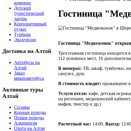
кемпинг
Детский
Гостиница "Мед
туристический
лагерь
Корпоративный
отдых
Турбазы
Экскурсии
Гостиница "Медвежонок" открыва
Доставка на Алтай
Трехэтажная гостиница находится в
112 основных мест, 10 дополнитель
Автобусы на
Алтай
В номерах:
ТВ, шкаф, тумбочки, ин
Заказ
санузел, душ.
микроавтобуса
В стоимость входит:
проживание в 
Активные туры
Услуги отеля:
кафе, детская игрова
Алтай
на ресепшен, медицинский кабинет,
мафия, твистер и др.)
Сплавы
Конные походы
Пешие походы
Альпинизм
Расчетный час:
14:00.
Выезд:
12:00
Охота на Алтае