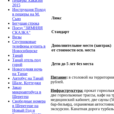
Пещеры Хакасии
2015
Инструкция Поход
в пещеры на М.
Люкс
Сыю
Бегущая строка
Поезд "ЗИМНЯЯ
Стандарт
СКАЗКА"
Визы
Спутниковые
Дополнительное место (завтрак)
телефоны купить в
от стоимости осн. места
Новосибирске
Танай
Танай отель под
Дети до 5 лет без места
горой
Новогодняя ночь
на Танае
Питание
:
в столовой на территории 
Автобус на Танай
рублей.
Шале. Коттеджи
Заказ
Инфраструктура:
прокат горнолыж
микроавтобуса в
две горнолыжные трассы, кафе на тр
Шерегеш
медицинский кабинет, две сауны (50
Свободные номера
бар-бильярд, охраняемая автостоян
в Шерегеше на
экскурсии. Канатная дорога турба
Новый Год и