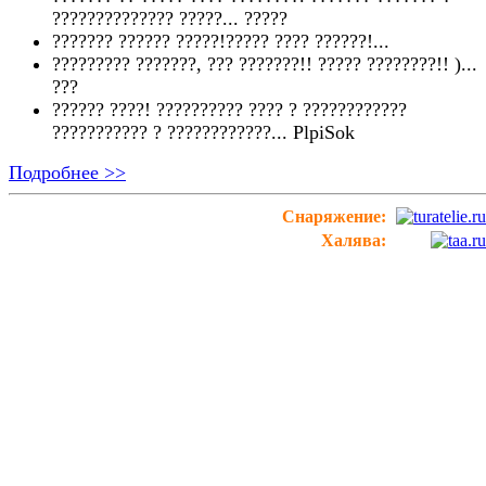
?????????????? ?????...
?????
??????? ?????? ?????!????? ???? ??????!...
????????? ???????, ??? ???????!! ????? ????????!! )...
???
?????? ????! ?????????? ???? ? ????????????
??????????? ? ????????????...
PlpiSok
Подробнее >>
Снаряжение:
Халява: